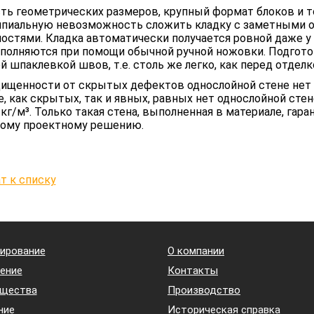
ть геометрических размеров, крупный формат блоков и 
пиальную невозможность сложить кладку с заметными от
остями. Кладка автоматически получается ровной даже у
ыполняются при помощи обычной ручной ножовки. Подгото
й шпаклевкой швов, т.е. столь же легко, как перед отдел
ищенности от скрытых дефектов однослойной стене нет
, как скрытых, так и явных, равных нет однослойной сте
 кг/м³. Только такая стена, выполненная в материале, га
ому проектному решению.
т к списку
ирование
О компании
ение
Контакты
щества
Производство
ние
Историческая справка