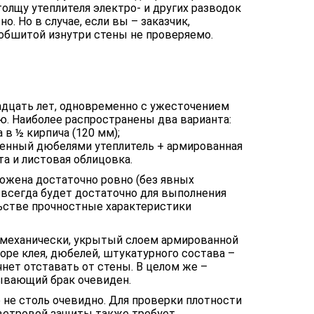
олщу утеплителя электро- и других разводок
. Но в случае, если вы – заказчик,
обшитой изнутри стены не проверяемо.
дцать лет, одновременно с ужесточением
ю. Наиболее распространены два варианта:
 в ½ кирпича (120 мм);
пленный дюбелями утеплитель + армированная
а и листовая облицовка.
ложена достаточно ровно (без явных
 всегда будет достаточно для выполнения
льстве прочностные характеристики
 механически, укрытый слоем армированной
ре клея, дюбелей, штукатурного состава –
чнет отставать от стены. В целом же –
ывающий брак очевиден.
не столь очевидно. Для проверки плотности
ветровой защиты также требует