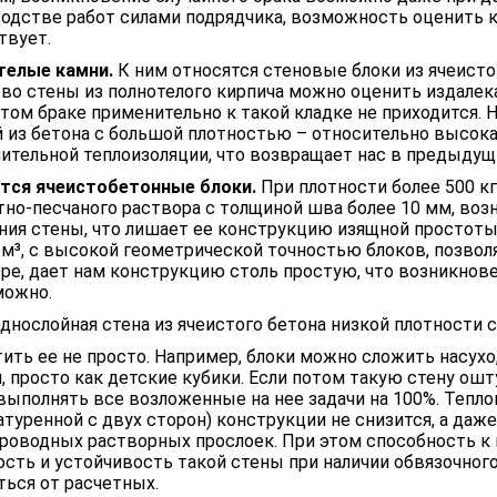
одстве работ силами подрядчика, возможность оценить к
твует.
телые камни.
К ним относятся стеновые блоки из ячеистог
во стены из полнотелого кирпича можно оценить издалек
том браке применительно к такой кладке не приходится. Н
 из бетона с большой плотностью – относительно высока
ительной теплоизоляции, что возвращает нас в предыдущи
тся ячеистобетонные блоки.
При плотности более 500 кг
но-песчаного раствора с толщиной шва более 10 мм, воз
ния стены, что лишает ее конструкцию изящной простоты
/м³, с высокой геометрической точностью блоков, позво
ре, дает нам конструкцию столь простую, что возникнове
можно.
однослойная стена из ячеистого бетона низкой плотности
ить ее не просто. Например, блоки можно сложить насухо,
, просто как детские кубики. Если потом такую стену ошт
выполнять все возложенные на нее задачи на 100%. Тепло
туренной с двух сторон) конструкции не снизится, а даж
роводных растворных прослоек. При этом способность к 
сть и устойчивость такой стены при наличии обвязочного
ться от расчетных.