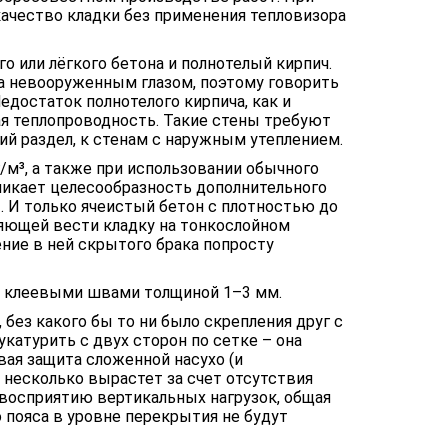
ачество кладки без применения тепловизора
о или лёгкого бетона и полнотелый кирпич.
а невооруженным глазом, поэтому говорить
едостаток полнотелого кирпича, как и
я теплопроводность. Такие стены требуют
й раздел, к стенам с наружным утеплением.
/м³, а также при использовании обычного
никает целесообразность дополнительного
. И только ячеистый бетон с плотностью до
ляющей вести кладку на тонкослойном
ние в ней скрытого брака попросту
 с клеевыми швами толщиной 1–3 мм.
 без какого бы то ни было скрепления друг с
укатурить с двух сторон по сетке – она
вая защита сложенной насухо (и
е несколько вырастет за счет отсутствия
восприятию вертикальных нагрузок, общая
 пояса в уровне перекрытия не будут