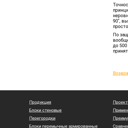
Точнос
принци
неровн
90˚, в
просто
По защ
вообще
до 500
принят
Возвра
Продукция
Проект
Блоки стеновые
Примен
Перегородки
Преиму
Блоки перемычные армированные
Сравне