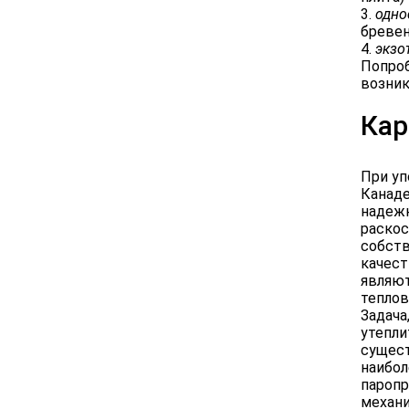
3.
одно
бревен
4.
экзо
Попроб
возник
Кар
При уп
Канаде
надежн
раскос
собств
качест
являют
теплов
Задача
утепли
сущест
наибол
паропр
механи