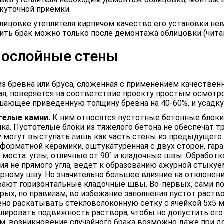
уточной приемки.
лицовке утеплителя кирпичом качество его установки не
ить брак можно только после демонтажа облицовки (читай
ослойные стены
из бревна или бруса, сложенная с применением качествен
я, поверяется на соответствие проекту простым осмотр
ающее приведенную толщину бревна на 40-60%, и усадку 
телые камни.
К ним относятся пустотные бетонные блоки
ка. Пустотелые блоки из тяжелого бетона не обеспечат т
 могут выступать лишь как часть стены из предыдущего р
форматной керамики, оштукатуренная с двух сторон, гара
 места: углы, отличные от 90˚ и кладочные швы. Обработ
ия не прямого угла, ведет к образованию ажурной стыку
рному шву. Но значительно большее влияние на отклонен
ают горизонтальные кладочные швы. Во-первых, сами по 
рых, по правилам, во избежание заполнения пустот раств
но раскатывать стекловолоконную сетку с ячейкой 5х5 м
лировать подвижность раствора, чтобы не допустить его 
м, возникновение случайного брака возможно даже при д