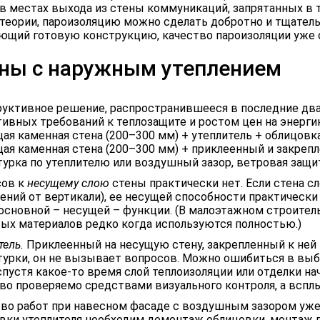
в местах выхода из стены коммуникаций, запрятанных в т
В теории, пароизоляцию можно сделать добротно и тщательно
ющий готовую конструкцию, качество пароизоляции уже 
ны с наружным утеплением
уктивное решение, распространившееся в последние два
ивных требований к теплозащите и ростом цен на энерги
щая каменная стена (200–300 мм) + утеплитель + облицовка
щая каменная стена (200–300 мм) + приклеенный и закре
урка по утеплителю или воздушный зазор, ветровая защит
сов к
несущему слою
стены практически нет. Если стена с
ений от вертикали), ее несущей способности практически
основной – несущей – функции. (В малоэтажном строите
ых материалов редко когда используются полностью.)
тель.
Приклеенный на несущую стену, закрепленный к ней
урки, он не вызывает вопросов. Можно ошибиться в выбо
спустя какое-то время слой теплоизоляции или отделки на
во проверяемо средствами визуального контроля, а вспл
во работ при навесном фасаде с воздушным зазором уже 
вки утеплителя необходим демонтаж облицовки, монтаж 