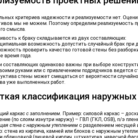
лизуемость проектных решени
ьных критериев надежности и реализуемости нет. Оценит
ивов мы не можем. Поэтому определим реализуемость п
го смысла.
ивость к браку складывается из двух составляющих:
нципиальная возможность допустить случайный брак при 
можность проверить качество готовой стены без разборки
е время года.
и составляющих одинаково важны при выборе конструкти
своими руками или с привлечением подрядчиков ведется с
уктива стены может смещаться от вероятности случайно
ва уже выполненных работ.
ткая классификация наружных 
щий каркас с заполнением.
Пример: силовой каркас – доск
ение (по слоям изнутри наружу) – ГВЛ (ГКЛ, OSB), п/э плен
щая стена с наружным утеплением
с разделением несущей 
: стена из кирпича, камней или блоков с наружным утепл
 и облицовкой (лицевой кирпич, штукатурка, навесной фа