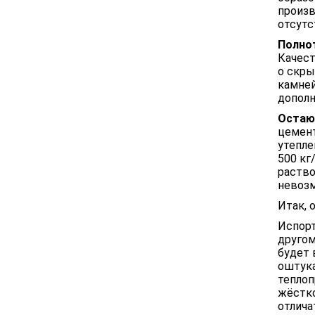
произв
отсутс
Полно
Качест
о скры
камней
дополн
Остаю
цемент
утепле
500 кг
раство
невоз
Итак, 
Испорт
другом
будет 
оштука
теплоп
жёстко
отлича