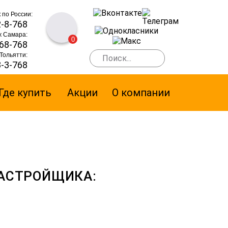
 по России:
2-8-768
ж Самара:
0
768-768
Тольятти:
8-3-768
Где купить
Акции
О компании
АСТРОЙЩИКА:
Й