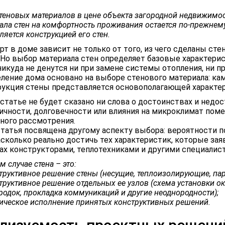
теновых материалов в цене объекта загородной недвижимос
ала стен на комфортность проживания остается по-прежнем
ляется конструкцией его стен.
т в доме зависит не только от того, из чего сделаны сте
 Но выбор материала стен определяет базовые характерис
никуда не денутся ни при замене системы отопления, ни 
ление дома основано на выборе стенового материала: ка
укция стены представляется основополагающей характер
 статье не будет сказано ни слова о достоинствах и недо
ичности, долговечности или влияния на микроклимат по
ного рассмотрения.
татья посвящена другому аспекту выбора: вероятности п
асколько реально достичь тех характеристик, которые за
ах конструкторами, теплотехниками и другими специалис
 случае стена – это:
структивное решение стены (несущие, теплоизолирующие, паро
структивное решение отдельных ее узлов (схема установки о
родок, прокладка коммуникаций и другие неоднородности);
тическое исполнение принятых конструктивных решений.