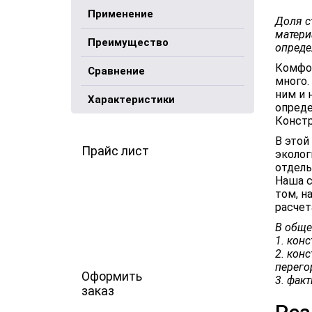
Применение
Доля с
матери
Преимущество
опреде
Комфор
Сравнение
много.
ним и 
Характеристики
опреде
Констр
В этой
Прайс лист
эколог
отдель
Наша с
том, н
расчет
В общем
1. кон
2. кон
перего
Оформить
3. фак
заказ