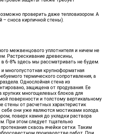
возможно проверить даже тепловизором. А
 – сноса кирпичной стены).
ного межвенцового уплотнителя и ничем не
ом. Растрескивание древесины,
в 6-8% здесь мы рассматривать не будем.
 и многопустотная крупноформатная
ребуемого термического сопротивления, а
аздела. Однослойная стена из
нтировано, защищена от продувания. Ее
ка хрупких многощелевых блоков для
емой поверхности и толстому вертикальному
ие стены от расчетных характеристик
себе они уже являются мостиками холода.
ором, поверх камня до укладки раствора
м. При этом следует тщательно
протекания сквозь ячейки сетки. Таким
обросовестном производстве работ. При