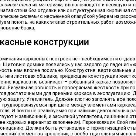
слойная стена
из материала, выполняющего и несущую и 
чатая стена без отделки или оштукатуренная кирпичная ст
тические системы
с несъёмной опалубкой уберем из рассмо
уем понять, на каких этапах строительных работ возмож
новение брака.
касные конструкции
оминании каркасных построек нет необходимости отдават
. Щитовые домики появились у нас задолго до падения «ж
ость нам вполне посильно. Конструктив: вертикальные и
ы или листовая обшивка, придающие конструкции жестко
енно каркаса не возникает – собранный каркас позволя
во. Визуальная ровность и проверяемая жесткость при п
ся достаточными для приемки каркаса в эксплуатацию. Д
ую защиту. Утеплитель. Должен плотно заполнять все по
, труднореализуемая при шаге между элементами каркаса
теля. И почти не реализуемая при наличии диагональных ра
вуют и заливочный, и засыпной утеплители, лишенные эти
ее ходовых вариантах заполнения). Пароизоляция. Слой п
оницанию. Должен быть установлен с герметизацией стык
ческих элементов крепления, с особо тщательным исполн