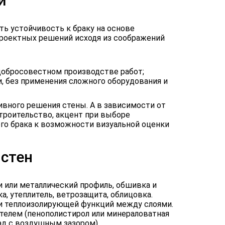
й
ь устойчивость к браку на основе
роектных решений исходя из соображений
добросовестном производстве работ;
, без применения сложного оборудования и
вного решения стены. А в зависимости от
троительство, акцент при выборе
го брака к возможности визуальной оценки
стен
и или металлический профиль, обшивка и
ка, утеплитель, ветрозащита, облицовка.
и теплоизолирующей функций между слоями.
ителем (пенополистирол или минераловатная
сад с воздушным зазором).