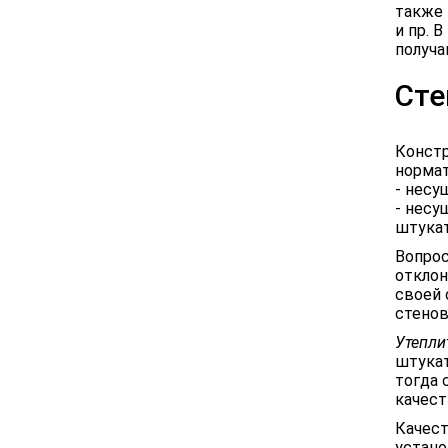
также 
и пр. 
получа
Сте
Констр
нормат
- несу
- несу
штукат
Вопро
отклон
своей 
стенов
Утепли
штукат
тогда 
качест
Качест
устано