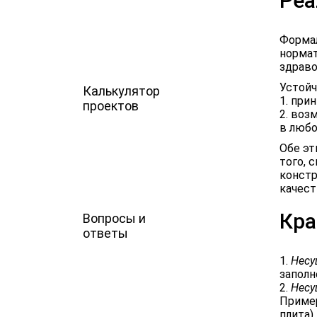
Реа
Формал
нормат
здраво
Устойч
Калькулятор
1. при
проектов
2. воз
в любо
Обе эт
того, 
констр
качест
Кра
Вопросы и
ответы
1.
Несу
заполн
2.
Несу
Пример
плита)