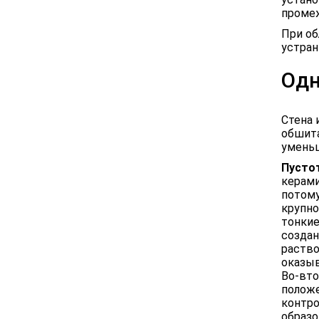
промеж
При об
устран
Одн
Стена 
обшита
уменьш
Пусто
керами
потому
крупно
тонкие
создан
раство
оказыв
Во-вто
положе
контро
образо