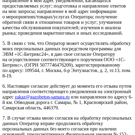
направление в мой адрес уведомлений, касающихся
предоставляемых услуг; подготовка и направление ответов
на мои запросы; направление в мой адрес информации
о мероприятиях/товарах/услугах Оператора; получение
обратной связи в отношении товаров и услуг; улучшения
качества обслуживания покупателей; изучения и анализа
рынка; проведения маркетинговых и иных исследований.
5. В связи с тем, что Оператор может осуществлять обработку
моих персональных данных посредством программы для
ЭВМ «1С-Битрикс24», я даю свое согласие Оператору
на осуществление соответствующего поручения ООО «1С-
Битрикс», (ОГРН 5077746476209), зарегистрированному
по адресу: 109544, г. Москва, б-р Энтузиастов, д. 2, эт.13, пом.
8-19.
6. Настоящее согласие действует до момента его отзыва путем
направления соответствующего уведомления на электронный
адрес
zakaz@gazobeton-samara.ru
или направления по адресу 6-
й км. Обводная дорога г. Самары, № 1, Красноярский район,
Самарская область, 446379.
7. В случае отзыва мною согласия на обработку персональных
данных Оператор вправе продолжить обработку
персональных данных без моего согласия при наличии
оснований, предусмотренных Федеральным законом № 152-