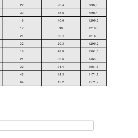
22
23.4
936,0
33
15.6
998,4
16
40.6
1299,2
17
38
1216,0
21
30.4
1216,0
32
20.3
1299,2
16
48.8
1561,6
21
36.6
1464,0
32
24.4
1561,6
42
18.3
1171,2
64
12.2
1171,2