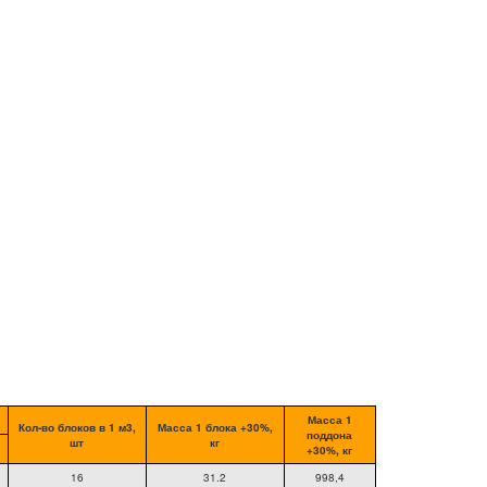
Масса 1
Кол-во блоков в 1 м3,
Масса 1 блока +30%,
поддона
шт
кг
+30%, кг
16
31.2
998,4