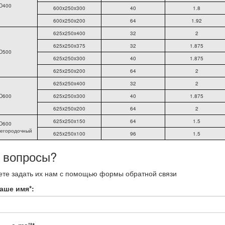
D400
600x250x300
40
1.8
600x250x200
64
1.92
625x250x400
32
2
625x250x375
32
1.875
D500
625x250x300
40
1.875
625x250x200
64
2
625x250x400
32
2
D600
625x250x300
40
1.875
625x250x200
64
2
625x250x150
64
1.5
D600
регородочный
625x250x100
96
1.5
 вопросы?
те задать их нам с помощью формы обратной связи
аше имя
*
: