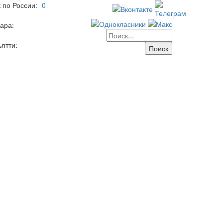
 по России:
0
ара:
ятти: