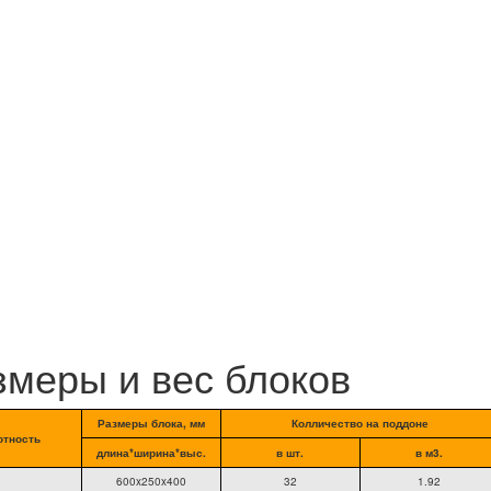
змеры и вес блоков
Размеры блока, мм
Колличество на поддоне
отность
длина*ширина*выс.
в шт.
в м3.
600x250x400
32
1.92