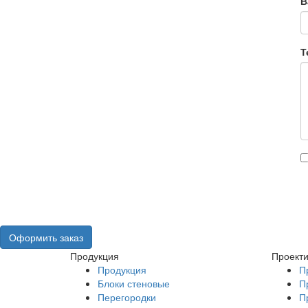
В
Т
Оформить заказ
Продукция
Проект
Продукция
П
Блоки стеновые
П
Перегородки
П