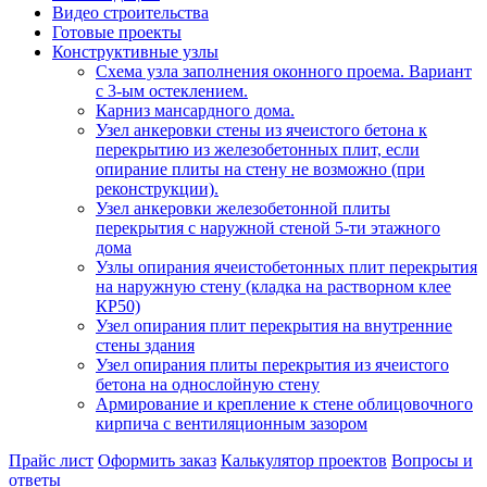
Видео строительства
Готовые проекты
Конструктивные узлы
Схема узла заполнения оконного проема. Вариант
с 3-ым остеклением.
Карниз мансардного дома.
Узел анкеровки стены из ячеистого бетона к
перекрытию из железобетонных плит, если
опирание плиты на стену не возможно (при
реконструкции).
Узел анкеровки железобетонной плиты
перекрытия с наружной стеной 5-ти этажного
дома
Узлы опирания ячеистобетонных плит перекрытия
на наружную стену (кладка на растворном клее
КР50)
Узел опирания плит перекрытия на внутренние
стены здания
Узел опирания плиты перекрытия из ячеистого
бетона на однослойную стену
Армирование и крепление к стене облицовочного
кирпича с вентиляционным зазором
Прайс лист
Оформить заказ
Калькулятор проектов
Вопросы и
ответы