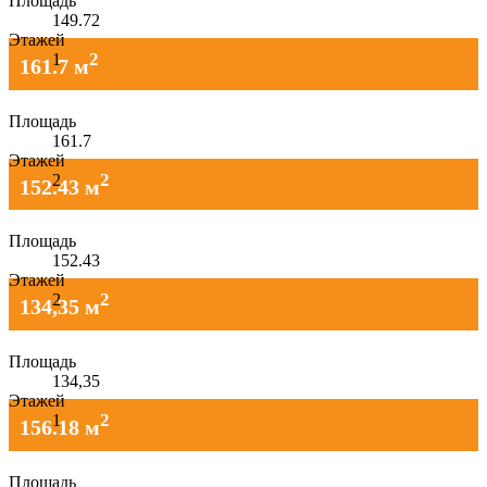
Площадь
149.72
Этажей
2
1
161.7 м
Площадь
161.7
Этажей
2
2
152.43 м
Площадь
152.43
Этажей
2
2
134,35 м
Площадь
134,35
Этажей
2
1
156.18 м
Площадь