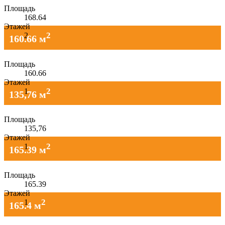
Площадь
168.64
Этажей
2
2
160.66 м
Площадь
160.66
Этажей
2
1
135,76 м
Площадь
135,76
Этажей
2
1
165.39 м
Площадь
165.39
Этажей
2
1
165.4 м