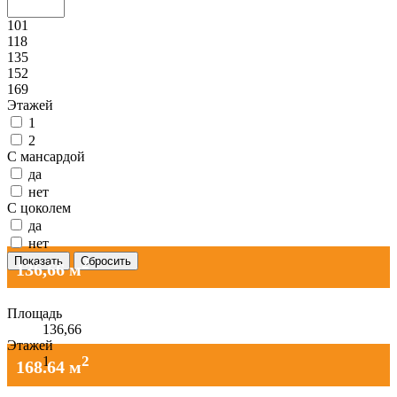
101
118
135
152
169
Этажей
1
2
С мансардой
да
нет
С цоколем
да
нет
2
136,66 м
Площадь
136,66
Этажей
2
1
168.64 м