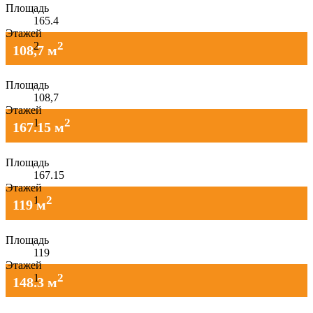
Площадь
165.4
Этажей
2
2
108,7 м
Площадь
108,7
Этажей
2
1
167.15 м
Площадь
167.15
Этажей
2
1
119 м
Площадь
119
Этажей
2
1
148.3 м